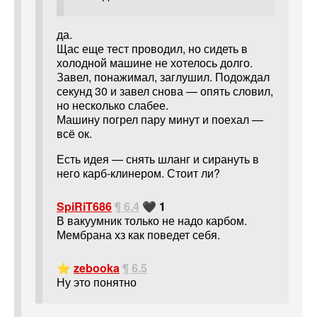
да.
Щас еще тест проводил, но сидеть в
холодной машине не хотелось долго.
Завел, понажимал, заглушил. Подождал
секунд 30 и завел снова — опять словил,
но несколько слабее.
Машину погрел пару минут и поехал —
всё ок.
Есть идея — снять шланг и сирануть в
него карб-клинером. Стоит ли?
SpiRiT686
¶ 6.4
🖤 1
В вакуумник только не надо карбом.
Мембрана хз как поведет себя.
⭐
zebooka
¶ 6.5
Ну это понятно