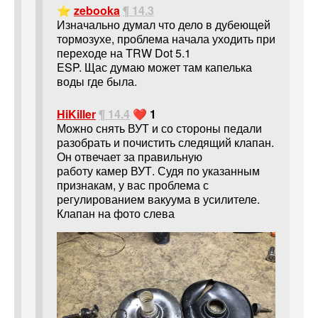
⭐
zebooka
¶ 14.3
Изначально думал что дело в дубеющей
тормозухе, проблема начала уходить при
переходе на TRW Dot 5.1
ESP. Щас думаю может там капелька
воды где была.
HiKiller
¶ 14.4
❤️ 1
Можно снять ВУТ и со стороны педали
разобрать и почистить следящий клапан.
Он отвечает за правильную
работу камер ВУТ. Судя по указанным
признакам, у вас проблема с
регулированием вакуума в усилителе.
Клапан на фото слева