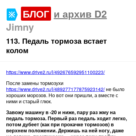
БЛОГ
и архив D2
Jimny
113. Педаль тормоза встает
колом
https://www.drive2.ru/l/492676592951100223/
После замены тормозухи
https://www.drive2.ru/l/489277177875923142/
не было
хороших морозов. Но вот они пришли, а вместе с
ними и старый глюк.
Завожу машину в -20 и ниже, пару раз жму на
педаль тормоза. Первый раз педаль ходит легко,
потом дубеет (как при прокачке тормозов) в
верхнем положении. Держишь на ней ногу, даже