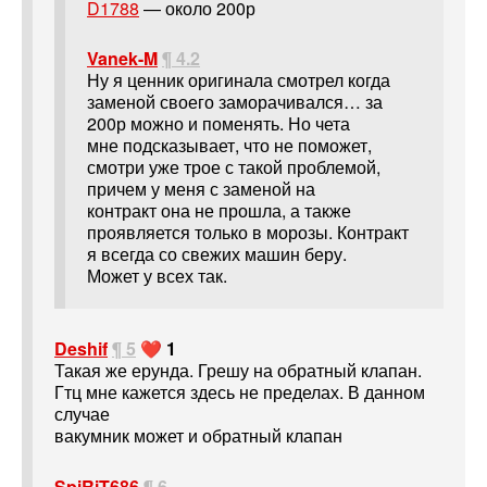
D1788
— около 200р
Vanek-M
¶ 4.2
Ну я ценник оригинала смотрел когда
заменой своего заморачивался… за
200р можно и поменять. Но чета
мне подсказывает, что не поможет,
смотри уже трое с такой проблемой,
причем у меня с заменой на
контракт она не прошла, а также
проявляется только в морозы. Контракт
я всегда со свежих машин беру.
Может у всех так.
Deshif
¶ 5
❤️ 1
Такая же ерунда. Грешу на обратный клапан.
Гтц мне кажется здесь не пределах. В данном
случае
вакумник может и обратный клапан
SpiRiT686
¶ 6