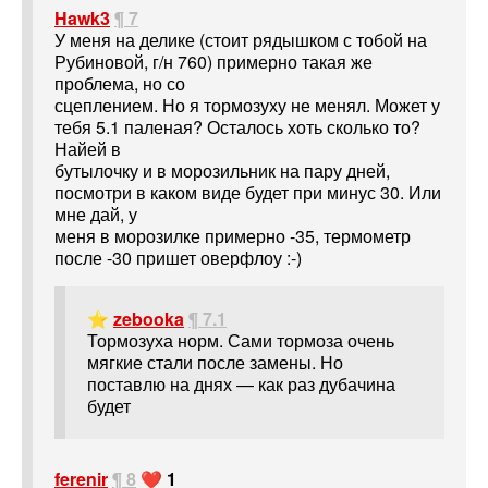
Hawk3
¶ 7
У меня на делике (стоит рядышком с тобой на
Рубиновой, г/н 760) примерно такая же
проблема, но со
сцеплением. Но я тормозуху не менял. Может у
тебя 5.1 паленая? Осталось хоть сколько то?
Найей в
бутылочку и в морозильник на пару дней,
посмотри в каком виде будет при минус 30. Или
мне дай, у
меня в морозилке примерно -35, термометр
после -30 пришет оверфлоу :-)
⭐
zebooka
¶ 7.1
Тормозуха норм. Сами тормоза очень
мягкие стали после замены. Но
поставлю на днях — как раз дубачина
будет
ferenir
¶ 8
❤️ 1