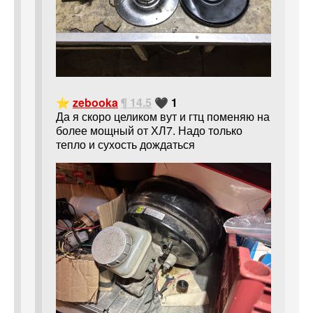
⭐
zebooka
¶ 14.5
🖤 1
Да я скоро целиком вут и гтц поменяю на
более мощный от ХЛ7. Надо только
тепло и сухость дождаться