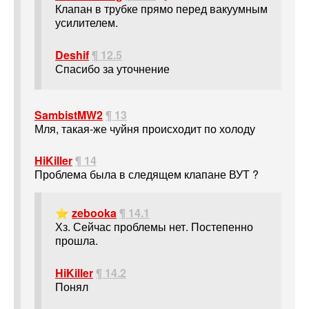
Клапан в трубке прямо перед вакуумным
усилителем.
Deshif
¶ 12.5
Спасибо за уточнение
SambistMW2
¶ 13
Мля, такая-же чуйня происходит по холоду
HiKiller
¶ 14
Проблема была в следящем клапане ВУТ ?
⭐
zebooka
¶ 14.1
Хз. Сейчас проблемы нет. Постепенно
прошла.
HiKiller
¶ 14.2
Понял