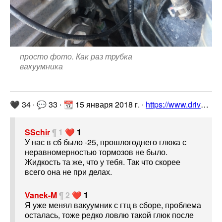
просто фото. Как раз трубка
вакуумника
🖤 34 ∙ 💬 33 ∙ 📆 15 января 2018 г. ∙
https://www.drive2.ru/l/492676592951100223/
SSchir
¶ 1
❤️ 1
У нас в сб было -25, прошлогоднего глюка с
неравномерностью тормозов не было.
Жидкость та же, что у тебя. Так что скорее
всего она не при делах.
Vanek-M
¶ 2
❤️ 1
Я уже менял вакуумник с гтц в сборе, проблема
осталась, тоже редко ловлю такой глюк после