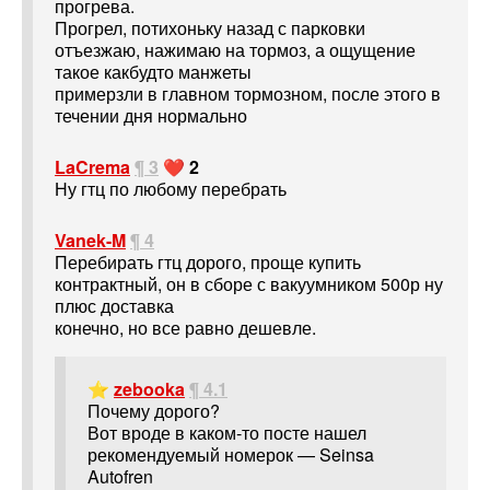
прогрева.
Прогрел, потихоньку назад с парковки
отъезжаю, нажимаю на тормоз, а ощущение
такое какбудто манжеты
примерзли в главном тормозном, после этого в
течении дня нормально
LaCrema
¶ 3
❤️ 2
Ну гтц по любому перебрать
Vanek-M
¶ 4
Перебирать гтц дорого, проще купить
контрактный, он в сборе с вакуумником 500р ну
плюс доставка
конечно, но все равно дешевле.
⭐
zebooka
¶ 4.1
Почему дорого?
Вот вроде в каком-то посте нашел
рекомендуемый номерок — Seinsa
Autofren