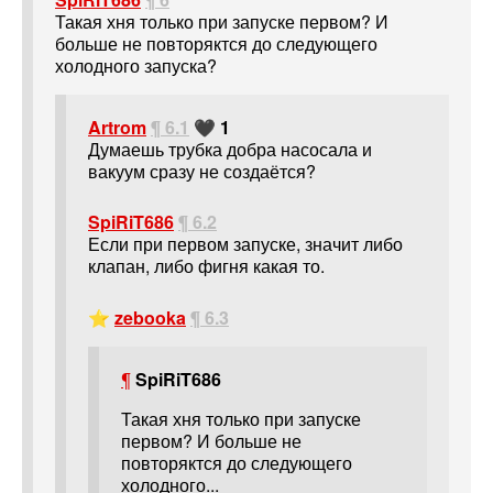
Такая хня только при запуске первом? И
больше не повторяктся до следующего
холодного запуска?
Artrom
¶ 6.1
🖤 1
Думаешь трубка добра насосала и
вакуум сразу не создаётся?
SpiRiT686
¶ 6.2
Если при первом запуске, значит либо
клапан, либо фигня какая то.
⭐
zebooka
¶ 6.3
¶
SpiRiT686
Такая хня только при запуске
первом? И больше не
повторяктся до следующего
холодного...