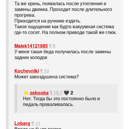
Та же хрень, появилась после утопления и
замены движка. Проходит после длительного
прогрева.
Приходится на ручнике ездить.
Такое ощущение как будто вакуумная система
где-то сосет. На полном приводе такой же глюк.
Malek14121985
¶ 9
У меня такая беда получилась после замены
задних колодок
Kochevniki
¶ 10
Может завоздушена система?
⭐
zebooka
¶ 10.1
🖤 2
Нет. Тогда бы это постоянно было и
педаль проваливалась.
Lobarg
¶ 11
Вроде не было такого.